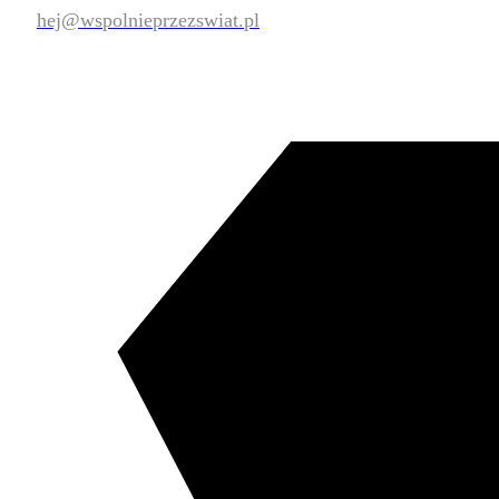
hej@wspolnieprzezswiat.pl