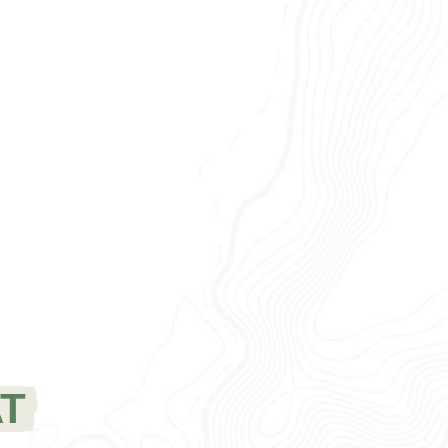
WIETNAM
2020
T