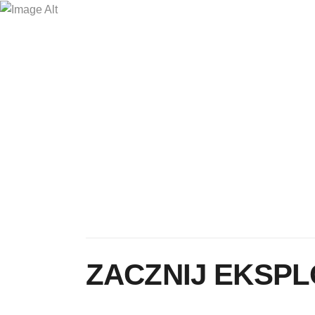
hej@wspolnieprzezswiat.pl
DOOKOŁA ŚWIATA
SCHOOLBUS
ZACZNIJ EKSP