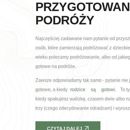
PRZYGOTOWAN
PODRÓŻY
Najczęściej zadawane nam pytanie od przyszł
osób, które zamierzają podróżować z dzieckie
wieku polecamy podróżowanie, albo od jakieg
gotowe na podróże.
Zawsze odpowiadamy tak samo - pytanie nie je
gotowe, a kiedy
rodzice
są
gotowi.
To ty
kiedy spakujesz walizkę, czasem dwie albo n
trzy (czego zdecydowanie odradzam) i wyrusz
CZYTAJ DALEJ