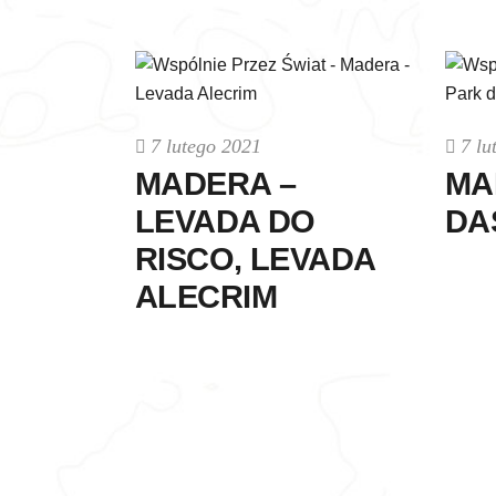
7 lutego 2021
7 lu
MADERA –
MA
LEVADA DO
DA
RISCO, LEVADA
ALECRIM