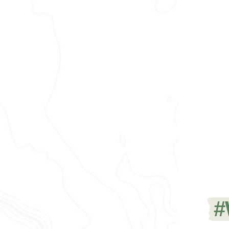
MADERA
2021
#