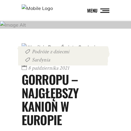
MENU
Podróże z dziecmi
,
Sardynia
8 października 2021
GORROPU –
NAJGŁĘBSZY
KANION W
EUROPIE