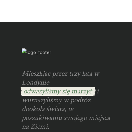
Mieszkjąc przez trzy lata w
Londynie
odważyliśmy się marzyć
i
wuruszyliśmy w podróż
dookoła świata, w
poszukiwaniu swojego miejsca
na Ziemi.