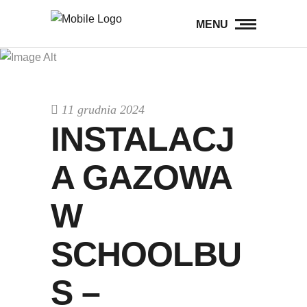
MENU
11 grudnia 2024
INSTALACJ
A GAZOWA
W
SCHOOLBU
S –