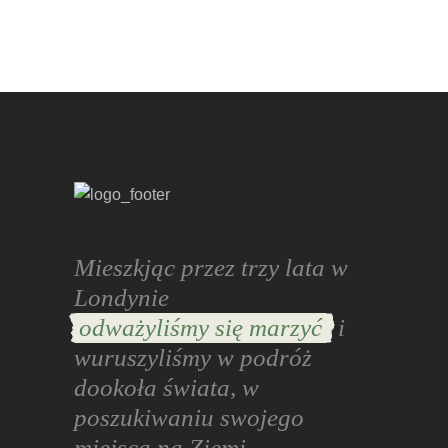
Mieszkjąc przez trzy lata w
Londynie
odważyliśmy się marzyć
i
wuruszyliśmy w podróż
dookoła świata, w
poszukiwaniu swojego
miejsca na Ziemi.