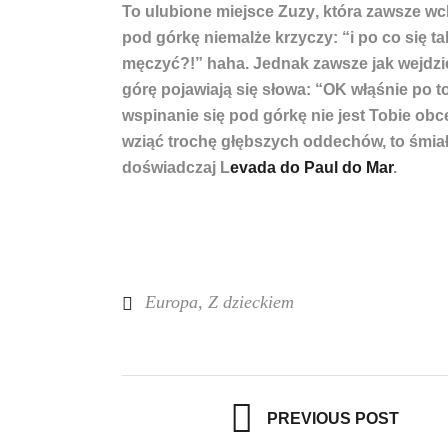
To ulubione miejsce Zuzy
, która zawsze w
pod górkę niemalże krzyczy: “i po co się ta
męczyć?!” haha. Jednak zawsze jak wejdz
górę pojawiają się słowa: “OK włąśnie po to
wspinanie się pod górkę nie jest Tobie obce
wziąć trochę głębszych oddechów, to śmiało
doświadczaj L
evada do Paul do Mar
.
Europa
,
Z dzieckiem
PREVIOUS POST