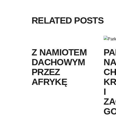
RELATED POSTS
Z NAMIOTEM
PA
DACHOWYM
N
PRZEZ
CH
AFRYKĘ
KR
I
ZA
GO