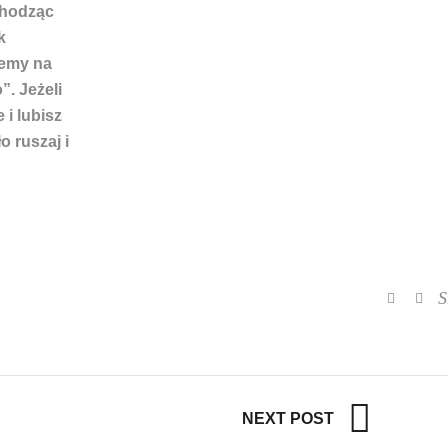
chodząc
k
iemy na
”. Jeżeli
 i lubisz
 ruszaj i
S
NEXT POST