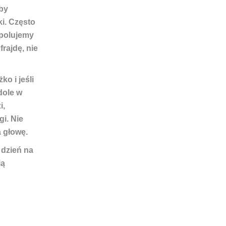
eby
i. Często
 polujemy
rajdę, nie
ężko
i jeśli
dole w
i,
i. Nie
a głowę.
 dzień na
ią