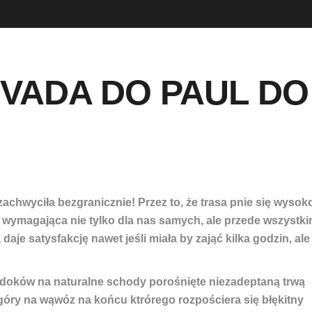
GALERIA
VADA DO PAUL DO
zachwyciła bezgranicznie!
Przez to, że trasa pnie się wysok
j wymagająca nie tylko dla nas samych, ale przede wszystk
aje satysfakcję nawet jeśli miała by zająć kilka godzin, ale
doków na naturalne schody porośnięte niezadeptaną trwą
góry na wąwóz na końcu ktrórego rozpościera się błękitny