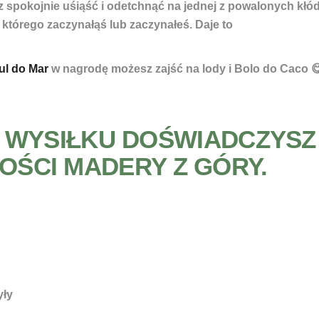
z spokojnie uśiąść i odetchnąć na jednej z powalonych kłód
z którego zaczynałąś lub zaczynałeś. Daje to
l do Mar
w nagrodę możesz zajść na lody i Bolo do Caco 
E WYSIŁKU DOŚWIADCZYSZ
ŚCI MADERY Z GÓRY.
yły