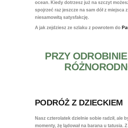
ocean. Kiedy dotrzesz już na szczyt możes
spojrzeć raz jeszcze na sam dół z miejsca 
niesamowitą satysfakcję.
A jak zejdziesz ze szlaku z powrotem do
Pau
PRZY ODROBINI
RÓŻNORODNO
PODRÓŻ Z DZIECKIEM
Nasz czterolatek dzielnie sobie radził, ale b
momenty, żę lądował na barana u tatusia. Z