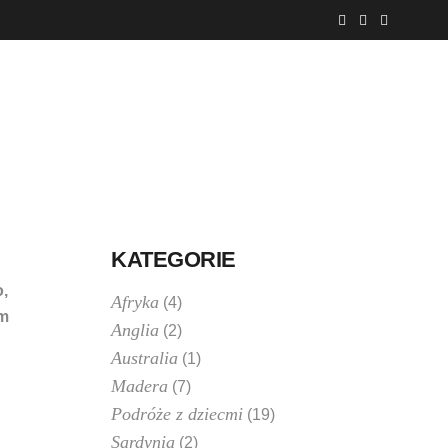
PODRÓŻE Z DZIECKIEM
O NAS
KATEGORIE
o,
Afryka
(4)
im
Anglia
(2)
Australia
(1)
Madera
(7)
Podróże z dziecmi
(19)
Sardynia
(2)