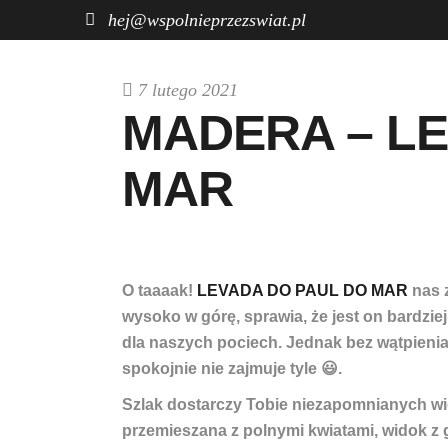
hej@wspolnieprzezswiat.pl
7 lutego 2021
DOOKOŁA ŚWIATA
SCHOOLBUS
MADERA – LE
MAR
O taaaak!
LEVADA DO PAUL DO MAR
nas 
wysoko w górę, sprawia, że jest on bardzie
dla naszych pociech. Jednak bez wątpienia d
spokojnie nie zajmuje tyle 😃.
Szlak dostarczy Tobie niezapomnianych wi
przemieszana z polnymi kwiatami, widok z 