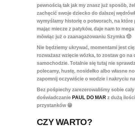
pewnością tak jak my znasz już sposób, ż
zachęcić swoje dziecko do dalszej wędrówk
wymyślamy historię o potworach, na które
mając miecze z patyków, daje nam to mega f
mówiąc już o zaanagażowaniu Szymka 🤠
Nie będziemy ukrywać,
momentami jest ci
rozważasz wzięcie wózka, to zostaw go na 
samochodzie. Totalnie się tutaj nie sprawdz
polecamy, hustę, nosidełko albo własne nog
zapomnij oczywiście o wodzie i nakryciu n
Bez pośpiechy zarezerowaliśmy sobie caly
doświadczanie
PAUL DO MAR
z dużą ilośc
przystanków 😁
CZY WARTO?