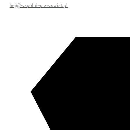
hej@wspolnieprzezswiat.pl