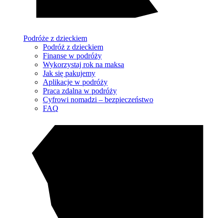
Podróże z dzieckiem
Podróż z dzieckiem
Finanse w podróży
Wykorzystaj rok na maksa
Jak się pakujemy
Aplikacje w podróży
Praca zdalna w podróży
Cyfrowi nomadzi – bezpieczeństwo
FAQ