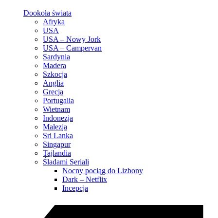
Dookoła świata
Afryka
USA
USA – Nowy Jork
USA – Campervan
Sardynia
Madera
Szkocja
Anglia
Grecja
Portugalia
Wietnam
Indonezja
Malezja
Sri Lanka
Singapur
Tajlandia
Śladami Seriali
Nocny pociąg do Lizbony
Dark – Netflix
Incepcja