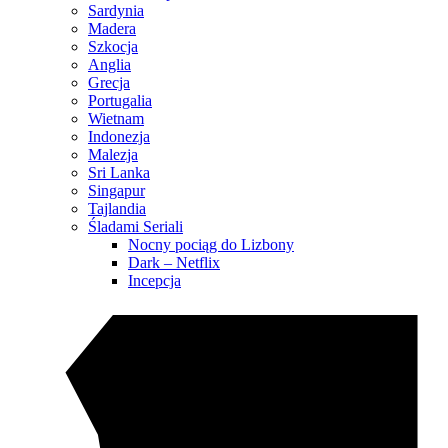
Sardynia
Madera
Szkocja
Anglia
Grecja
Portugalia
Wietnam
Indonezja
Malezja
Sri Lanka
Singapur
Tajlandia
Śladami Seriali
Nocny pociąg do Lizbony
Dark – Netflix
Incepcja