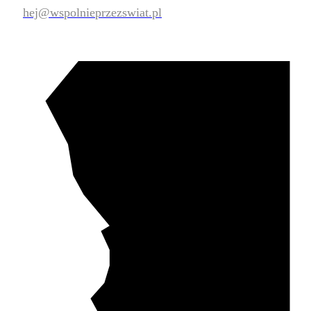
hej@wspolnieprzezswiat.pl