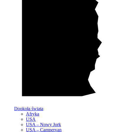
Dookoła świata
Afryka
USA
USA – Nowy Jork
USA – Campervan